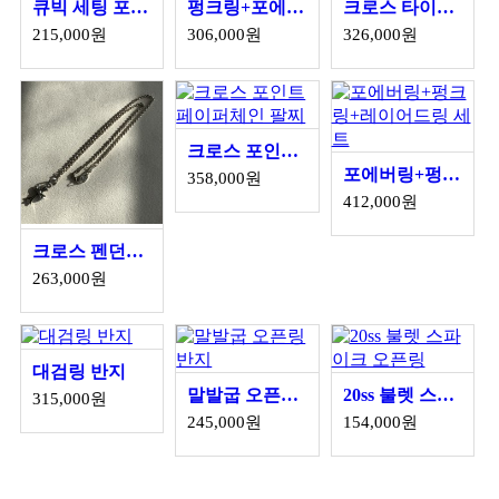
큐빅 세팅 포에버 스페이서 링
펑크링+포에버링 세트
크로스 타이니 팔찌 925실버
215,000원
306,000원
326,000원
크로스 포인트 페이퍼체인 팔찌
포에버링+펑크링+레이어드링 세트
358,000원
412,000원
크로스 펜던트 2.5mm체인 세트
263,000원
대검링 반지
말발굽 오픈링 반지
20ss 불렛 스파이크 오픈링
315,000원
245,000원
154,000원